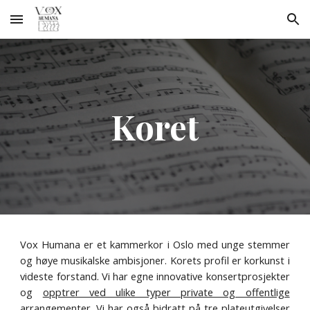
Skip to main content
Skip to navigation
Koret
Vox Humana er et kammerkor i Oslo med unge stemmer
og høye musikalske ambisjoner. Korets profil er korkunst i
videste forstand. Vi har egne innovative konsertprosjekter
og
opptrer ved ulike typer private og offentlige
arrangementer
. Vi har også bidratt på
tre plateutgivelser