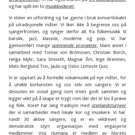
og har spilt inn to
musikkvideoer
.
Vi elsker en utfordring og tar gjerne i bruk konsertlokalet
på utradisjonelle måter. Vi liker ikke å begrense oss på
sjangerfronten, og synger derfor alt fra folkemusikk til
barokk, jazz, klassisk, moderne og pop. Vi har
gjennomført mange
spennende prosjekter
, blant annet i
samarbeid med Tomas von Brömssen, Christian Borch,
Helga Myhr, Sara Smiseth, Magnar Åm, Inge Bremnes,
Mats Berglund Trio, Jaubi og Oslos Letteste Quiz.
Vi er opptatt av å formidle vokalmusikk på nye måter, for
å utvikle korkunsten og oss selv om sangere. Vi er
dessuten en sosial gjeng som trives godt sammen og
legger vekt på å skape et trygt rom der det er lov å prøve
og feile. Koret har lang tradisjon med
utenlandsturneer
der vi samarbeider med lokale kor og musikere. Vi har
rundt 30 aktive sangere, og er en veldrevet og
demokratisk styrt organisasjon med engasjerte
medlemmer. Vox Humana er medlem av
Norges